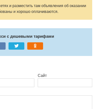
етях и разместить там объявления об оказании
ебованы и хорошо оплачиваются.
акси с дешевыми тарифами
Сайт