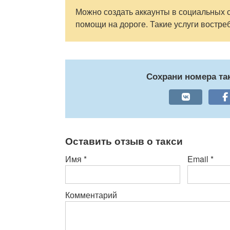
Можно создать аккаунты в социальных с
помощи на дороге. Такие услуги востр
Сохрани номера т
Оставить отзыв о такси
Имя
*
Email
*
Комментарий