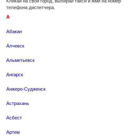
Кликай на свой город, выбирай такси и жми на номер
телефона диспетчера.
A
Абакан
Алчевск
Альметьевск
Ангарск
Анжеро-Судженск
Астрахань
Асбест
Артем