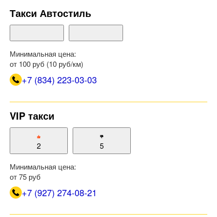
Такси Автостиль
Минимальная цена:
от 100 руб (10 руб/км)
+7 (834) 223-03-03
VIP такси
2
5
Минимальная цена:
от 75 руб
+7 (927) 274-08-21