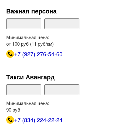
Важная персона
Минимальная цена:
от 100 руб (11 руб/км)
+7 (927) 276-54-60
Такси Авангард
Минимальная цена:
90 руб
+7 (834) 224-22-24