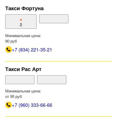
Такси Фортуна
2
Минимальная цена:
90 руб
+7 (834) 221-35-21
Такси Рас Арт
Минимальная цена:
от 95 руб
+7 (960) 333-66-66