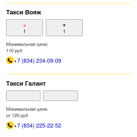
Такси Вояж
1
1
Минимальная цена:
110 руб
+7 (834) 234-09-09
Такси Галант
Минимальная цена:
от 120 руб
+7 (834) 225-22-52